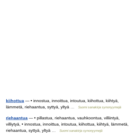
kiihottua
— • innostua, innoittua, intoutua, kiihottua, kiihtyä,
lämmetä, riehaantua, syttyä, yltyä …
Suomi sanakirja synonyymejä
riehaantua
— • pillastua, riehaantua, vauhkoontua, villiintyä,
villiytyä, • innostua, innoittua, intoutua, kiihottua, kiihtyä, lämmetä,
riehaantua, syttyä, yltyä …
Suomi sanakirja synonyymejä