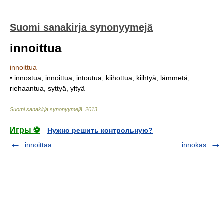
Suomi sanakirja synonyymejä
innoittua
innoittua
• innostua, innoittua, intoutua, kiihottua, kiihtyä, lämmetä,
riehaantua, syttyä, yltyä
Suomi sanakirja synonyymejä
.
2013
.
Игры ⚽
Нужно решить контрольную?
innoittaa
innokas