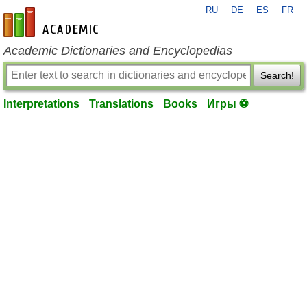
RU
DE
ES
FR
en-academic.com
Academic Dictionaries and Encyclopedias
Search!
Interpretations
Translations
Books
Игры ⚽