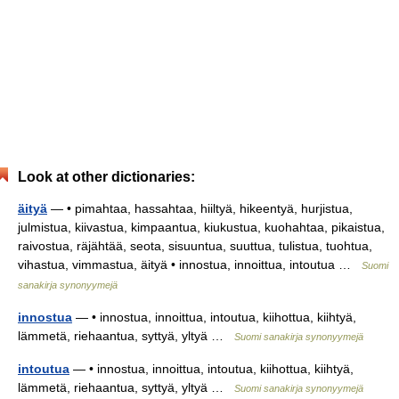
Look at other dictionaries:
äityä
— • pimahtaa, hassahtaa, hiiltyä, hikeentyä, hurjistua,
julmistua, kiivastua, kimpaantua, kiukustua, kuohahtaa, pikaistua,
raivostua, räjähtää, seota, sisuuntua, suuttua, tulistua, tuohtua,
vihastua, vimmastua, äityä • innostua, innoittua, intoutua …
Suomi
sanakirja synonyymejä
innostua
— • innostua, innoittua, intoutua, kiihottua, kiihtyä,
lämmetä, riehaantua, syttyä, yltyä …
Suomi sanakirja synonyymejä
intoutua
— • innostua, innoittua, intoutua, kiihottua, kiihtyä,
lämmetä, riehaantua, syttyä, yltyä …
Suomi sanakirja synonyymejä