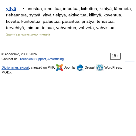
yltyä
— • innostua, innoittua, intoutua, kiihottua, kiihtyä, lämmetä,
riehaantua, syttyä, yltyä • elpyä, aktivoitua, kiihtyä, koventua,
koveta, kuntoutua, palautua, parantua, pristyä, tehostua,
tervehtyä, tointua, toipua, vahventua, vahveta, vahvistua,… …
Suomi sanakirja synonyymejä
© Academic, 2000-2026
18+
Contact us:
Technical Support
,
Advertising
Dictionaries export
, created on PHP,
Joomla,
Drupal,
WordPress,
MODx.